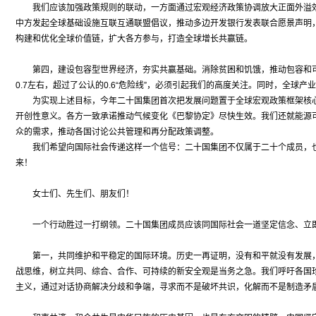
我们应该加强政策规则的联动，一方面通过宏观经济政策协调放大正面外溢效
中方发起全球基础设施互联互通联盟倡议，推动多边开发银行发表联合愿景声明
构建和优化全球价值链，扩大各方参与，打造全球增长共赢链。
第四，建设包容型世界经济，夯实共赢基础。消除贫困和饥饿，推动包容和可
0.7左右，超过了公认的0.6“危险线”，必须引起我们的高度关注。同时，全
为实现上述目标，今年二十国集团首次把发展问题置于全球宏观政策框架核心位
开创性意义。各方一致承诺推动气候变化《巴黎协定》尽快生效。我们还就能源
众的需求，推动各国讨论公共管理和再分配政策调整。
我们希望向国际社会传递这样一个信号：二十国集团不仅属于二十个成员，也
来！
女士们、先生们、朋友们！
一个行动胜过一打纲领。二十国集团成员应该同国际社会一道坚定信念、立即
第一，共同维护和平稳定的国际环境。历史一再证明，没有和平就没有发展，
战思维，树立共同、综合、合作、可持续的新安全观是当务之急。我们呼吁各国
主义，通过对话协商解决分歧和争端，寻求而不是破坏共识，化解而不是制造矛