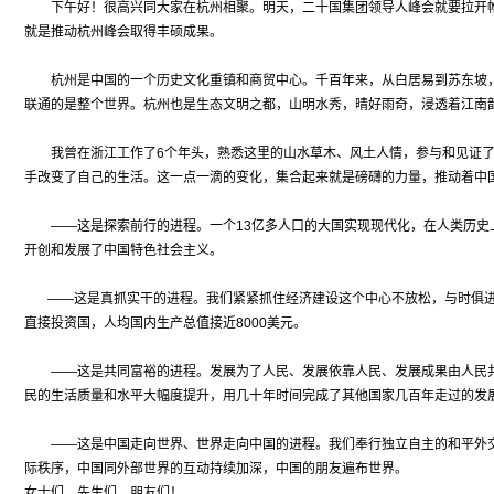
下午好！很高兴同大家在杭州相聚。明天，二十国集团领导人峰会就要拉开帷
就是推动杭州峰会取得丰硕成果。
杭州是中国的一个历史文化重镇和商贸中心。千百年来，从白居易到苏东坡，
联通的是整个世界。杭州也是生态文明之都，山明水秀，晴好雨奇，浸透着江南
我曾在浙江工作了6个年头，熟悉这里的山水草木、风土人情，参与和见证了
手改变了自己的生活。这一点一滴的变化，集合起来就是磅礴的力量，推动着中
——这是探索前行的进程。一个13亿多人口的大国实现现代化，在人类历史上
开创和发展了中国特色社会主义。
——这是真抓实干的进程。我们紧紧抓住经济建设这个中心不放松，与时俱进
直接投资国，人均国内生产总值接近8000美元。
——这是共同富裕的进程。发展为了人民、发展依靠人民、发展成果由人民共享
民的生活质量和水平大幅度提升，用几十年时间完成了其他国家几百年走过的发
——这是中国走向世界、世界走向中国的进程。我们奉行独立自主的和平外交
际秩序，中国同外部世界的互动持续加深，中国的朋友遍布世界。
女士们、先生们、朋友们！