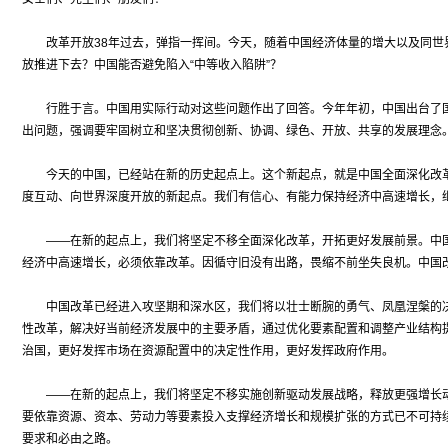
改革开放38年过去，弹指一挥间。今天，随着中国经济体量的增大以及同世界
放推进下去？中国能否避免陷入“中等收入陷阱”？
行胜于言。中国用实际行动对这些问题作出了回答。今年年初，中国出台了国
出问题，强调要牢固树立和坚决贯彻创新、协调、绿色、开放、共享的发展理念
今天的中国，已经站在新的历史起点上。这个新起点，就是中国全面深化改革
度互动、向世界深度开放的新起点。我们有信心、有能力保持经济中高速增长，
——在新的起点上，我们将坚定不移全面深化改革，开拓更好发展前景。中国
经济中高速增长，必须依靠改革。因循守旧没有出路，畏缩不前坐失良机。中国
中国改革已经进入攻坚期和深水区，我们将以壮士断腕的勇气、凤凰涅槃的决
性改革，解决好当前经济发展中的主要矛盾，通过优化要素配置和调整产业结构
治国，更好发挥市场在资源配置中的决定性作用，更好发挥政府作用。
——在新的起点上，我们将坚定不移实施创新驱动发展战略，释放更强增长动
要依靠资源、资本、劳动力等要素投入支撑经济增长和规模扩张的方式已不可持
要求和必由之路。