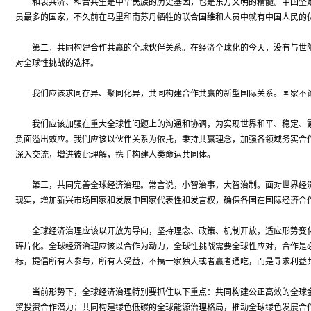
和衷共济、和合共生是中华民族的历史基因，也是东方文明的精髓。中国坚定
员最多的国家，不久前在马里和南苏丹牺牲的联合国维和人员中就有中国人民的
第二，共同构建合作共赢的全球伙伴关系。在经济全球化的今天，没有与世隔
对全球性挑战的选择。
我们应该求同存异、聚同化异，共同构建合作共赢的新型国际关系。国家不论
我们应该加强在重大全球性问题上的沟通和协调，为实现世界和平、稳定、繁
负面溢出效应。我们应该以伙伴关系为依托，秉持共赢理念，加强各领域务实合
深入交流，增进彼此理解，携手构建人类命运共同体。
第三，共同完善全球经济治理。常言说，小智治事，大智治制。面对世界经济
现实，增加新兴市场国家和发展中国家代表性和发言权，确保各国在国际经济合
全球经济治理应该以开放为导向，坚持理念、政策、机制开放，适应形势变化
碎片化。全球经济治理应该以合作为动力，全球性挑战需要全球性应对，合作是
标，提倡所有人参与，所有人受益，不搞一家独大或者赢者通吃，而是寻求利益
当前形势下，全球经济治理特别要抓住以下重点：共同构建公正高效的全球金
贸投资合作潜力；共同构建绿色低碳的全球能源治理格局，推动全球绿色发展合作