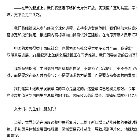
——在新的起点上，我们将坚定不移扩大对外开放，实现更广互利共赢。奉行
滞，更不会走回头路。
我们将继续深入参与经济全球化进程，支持多边贸易体制。我们将加大放宽外
易协定和投资协定，推进国内高标准自由贸易试验区建设。在有序开展人民币汇
中国的发展得益于国际社会，也愿为国际社会提供更多公共产品。我提出“一带
取得重要进展，21世纪海上丝绸之路建设正在同步推进。我们倡导创建的亚洲
我想特别指出，中国倡导的新机制新倡议，不是为了另起炉灶，更不是为了针
戏，而是要欢迎各方共同参与；不是要谋求势力范围，而是要支持各国共同发展
我们落实上述改革发展举措的决心是坚定的。这些举措已经初见成效。今年上半年
产业增加值占到国内生产总值的54.1%，居民收入稳定增长，城镇新增就业71
女士们、先生们、朋友们！
当前，世界经济在深度调整中曲折复苏，正处于新旧增长动能转换的关键时期
迷，多边贸易体制发展面临瓶颈，区域贸易安排丛生，导致规则碎片化。地缘政
容忽视。