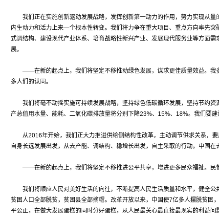
我们正在实施创新驱动发展战略，发挥创新第一动力的作用，努力实现从量的
内生动力和活力上来一个根本性转变。我们将力争在重大项目、重点方向率先突
式调结构、建设现代产业体系、培育战略性新兴产业、发展现代服务业等方面需
展。
——在新的起点上，我们将坚定不移推动绿色发展，谋求更佳质量效益。我多
多人们的认同。
我们将毫不动摇实施可持续发展战略，坚持绿色低碳循环发展，坚持节约资源
产总值用水量、能耗、二氧化碳排放量将分别下降23%、15%、18%。我们
从2016年开始，我们正大力推进供给侧结构性改革，主动调节供求关系，要用5
自身长远发展出发，从去产能、调结构、稳增长出发，自主采取的行动。中国在
——在新的起点上，我们将坚定不移推进公平共享，增进更多民众福祉。民惟
我们将顺应人民对美好生活的向往，不断提高人民生活质量和水平，健全公共服务
贫困人口全部脱贫，贫困县全部摘帽。改革开放以来，中国使7亿多人摆脱贫困，
平公正，在做大发展蛋糕的同时分好蛋糕，从人民最关心最直接最现实的利益问